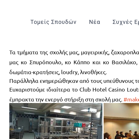
Μετάβαση
στο
Τομείς Σπουδών
Νέα
Συχνές Ε
περιεχόμενο
Τα τμήματα της σχολής μας, μαγειρικής, ζαχαροπλ
μας κο Σπυρόπουλο, κο Κάππο και κο Βασιλάκο, 
δωμάτια-κρατήσεις, loudry, λινοθήκες.
Παράλληλα ενημερώθηκαν από τους υπεύθυνους του 
Ευχαριστούμε ιδιαίτερα το Club Hotel Casino Lout
έμπρακτα την ενεργό στήριξη στη σχολή μας.
#make