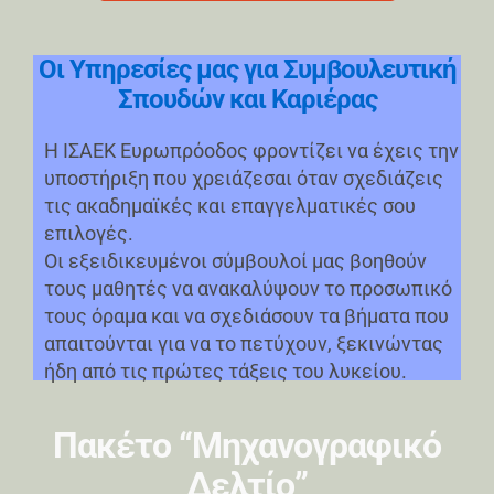
Οι Υπηρεσίες μας για Συμβουλευτική
Σπουδών και Καριέρας
Η ΙΣΑΕΚ Ευρωπρόοδος φροντίζει να έχεις την
υποστήριξη που χρειάζεσαι όταν σχεδιάζεις
τις ακαδημαϊκές και επαγγελματικές σου
επιλογές.
Οι εξειδικευμένοι σύμβουλοί μας βοηθούν
τους μαθητές να ανακαλύψουν το προσωπικό
τους όραμα και να σχεδιάσουν τα βήματα που
απαιτούνται για να το πετύχουν, ξεκινώντας
ήδη από τις πρώτες τάξεις του λυκείου.
Πακέτο “Μηχανογραφικό
Δελτίο”