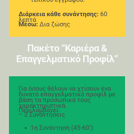
Διάρκεια κάθε συνάντησης:
60
λεπτά
Μέσω:
Δια ζώσης
Πακέτο “Καριέρα &
Επαγγελματικό Προφίλ”
Για όσους θέλουν να χτίσουν ένα
δυνατό επαγγελματικό προφίλ με
βάση τα προσωπικά τους
χαρακτηριστικά.
Περιλαμβάνει:
– 2 Συναντήσεις
1η Συνάντηση (45-60’):