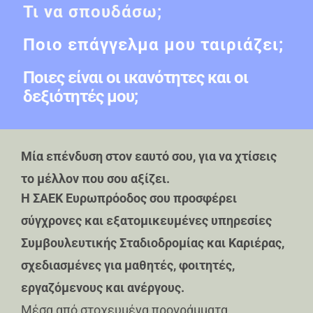
Τι να σπουδάσω;
Ποιο επάγγελμα μου ταιριάζει;
Ποιες είναι οι ικανότητες και οι
δεξιότητές μου;
Μία επένδυση στον εαυτό σου, για να χτίσεις
το μέλλον που σου αξίζει.
Η ΣΑΕΚ Ευρωπρόοδος σου προσφέρει
σύγχρονες και εξατομικευμένες υπηρεσίες
Συμβουλευτικής Σταδιοδρομίας και Καριέρας,
σχεδιασμένες για μαθητές, φοιτητές,
εργαζόμενους και ανέργους.
Μέσα από στοχευμένα προγράμματα