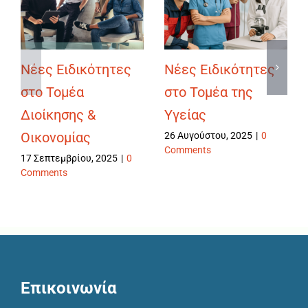
Νέες Ειδικότητες
Νέες Ειδικότητες
στο Τομέα
στο Τομέα της
Διοίκησης &
Υγείας
Οικονομίας
26 Αυγούστου, 2025
|
0
Comments
17 Σεπτεμβρίου, 2025
|
0
Comments
Επικοινωνία