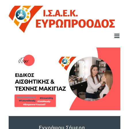
Μετάβαση
στο
περιεχόμενο
Εγγράψου Σήμερα...