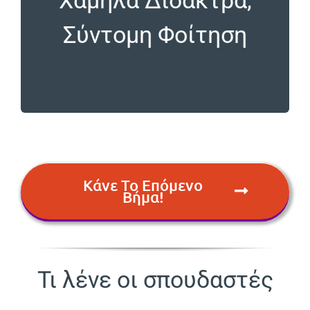
τα 4 εξάμηνα αφορούν φοίτηση στην σχολή και
Οι σπουδές διαρκούν 5 εξάμηνα, εκ των οποίων
Σύντομη Φοίτηση
φοίτηση
Χαμηλά Δίδακτρα, Σύντομη
Κάνε Το Επόμενο
Βήμα!
Τι λένε οι σπουδαστές