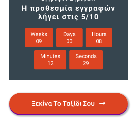
Η προθεσμία εγγραφών
λήγει στις 5/10
Weeks
Days
Hours
0
9
0
0
0
8
Minutes
Seconds
1
2
2
8
Ξεκίνα Το Ταξίδι Σου