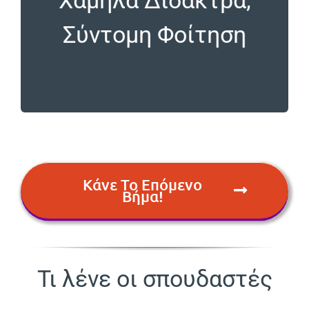
τα 4 εξάμηνα αφορούν φοίτηση στην σχολή και
Οι σπουδές διαρκούν 5 εξάμηνα, εκ των οποίων
Σύντομη Φοίτηση
φοίτηση
Χαμηλά Δίδακτρα, Σύντομη
Κάνε Το Επόμενο
Βήμα!
Τι λένε οι σπουδαστές