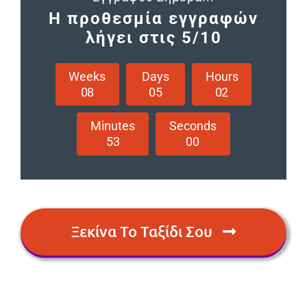
Η προθεσμία εγγραφών
λήγει στις 5/10
Weeks
Days
Hours
0
8
0
5
0
2
Minutes
Seconds
5
2
5
9
Ξεκίνα Το Ταξίδι Σου