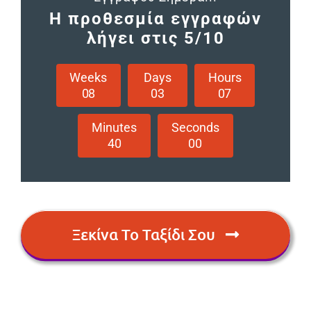
Η προθεσμία εγγραφών
λήγει στις 5/10
Weeks
Days
Hours
0
8
0
3
0
7
Minutes
Seconds
3
9
5
9
Ξεκίνα Το Ταξίδι Σου