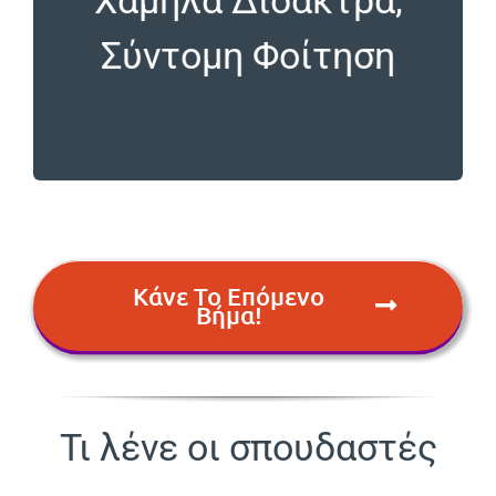
τα 4 εξάμηνα αφορούν φοίτηση στην σχολή και
Οι σπουδές διαρκούν 5 εξάμηνα, εκ των οποίων
Σύντομη Φοίτηση
φοίτηση
Χαμηλά Δίδακτρα, Σύντομη
Κάνε Το Επόμενο
Βήμα!
Τι λένε οι σπουδαστές