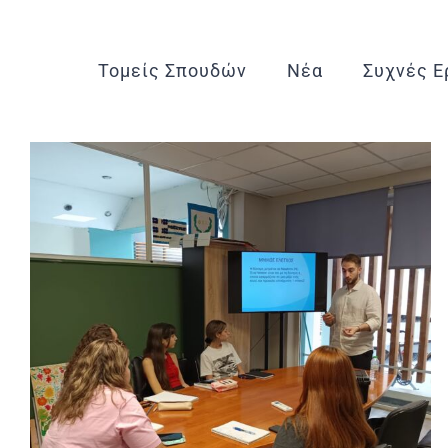
Μετάβαση
στο
Τομείς Σπουδών
Νέα
Συχνές Ε
περιεχόμενο