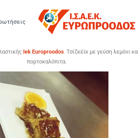
ρωτήσεις
λαστικής
Iek Europroodos
. Τσίζκέϊκ με γεύση λεμόνι κα
πορτοκαλόπιτα.